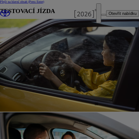
Přejít na hlavní obsah
(Press Enter)
TESTOVACÍ JÍZDA
Otevřít nabídku