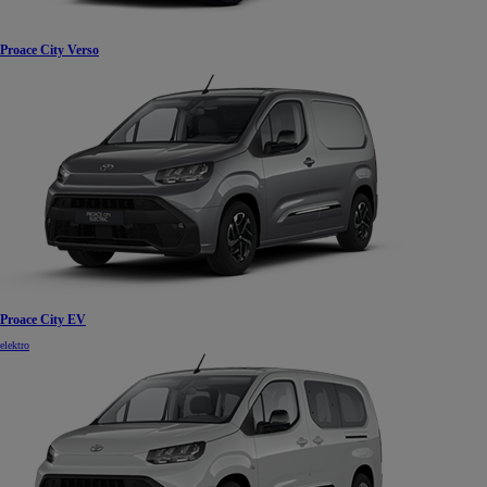
Proace City Verso
Proace City EV
elektro