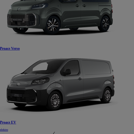
Proace Verso
Proace EV
elektro