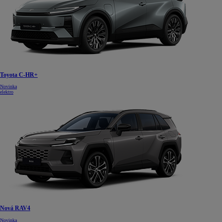
Toyota C-HR+
Novinka
elektro
Nová RAV4
Novinka