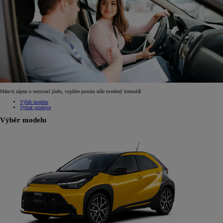
Máte-li zájem o testovací jízdu, vyplňte prosím níže uvedený formulář.
Výběr modelu
Vybrat prodejce
Výběr modelu