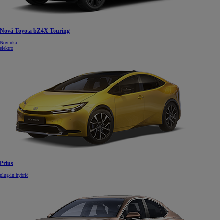
Nová Toyota bZ4X Touring
Novinka
elektro
Prius
plug-in hybrid