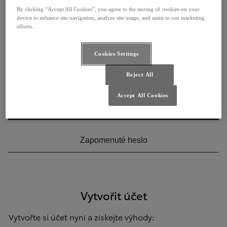
NEBO
By clicking “Accept All Cookies”, you agree to the storing of cookies on your
device to enhance site navigation, analyze site usage, and assist in our marketing
efforts.
E-mail
Cookies Settings
Heslo
Reject All
Accept All Cookies
Přihlásit se
Zapomenuté heslo
Vytvořit účet
Vytvořte si účet nyní a získejte výhody: