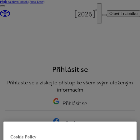
Přejít na hlavní obsah
(Press Enter)
Otevřít nabídku
Přihlásit se
Přihlaste se a získejte přístup ke všem svým uloženým
informacím
Přihlásit se
Přihlásit se
Cookie Policy