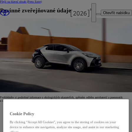
Přejít na hlavní obsah
(Press Enter)
Povinně zveřejňované údaje
Otevřít nabídku
Prohlédněte si podrobné informace o ekologických ukazatelích, zpětném odběru autobaterií a pneumatik
a informační listy k pneumatikám pro jednotlivé modely.
Cookie Policy
By clicking “Accept All Cookies”, you agree to the storing of cookies on your
device to enhance site navigation, analyze site usage, and assist in our marketing
efforts.