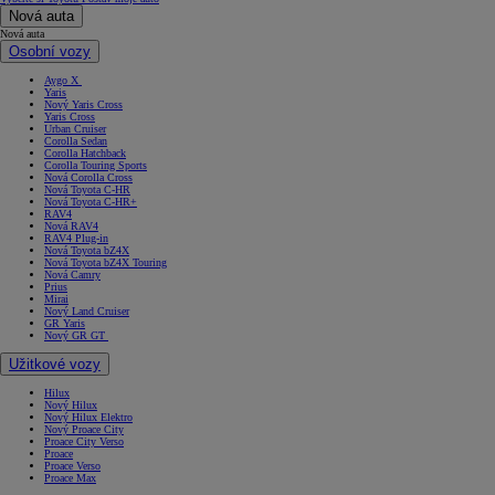
Nová auta
Nová auta
Osobní vozy
Aygo X
Yaris
Nový Yaris Cross
Yaris Cross
Urban Cruiser
Corolla Sedan
Corolla Hatchback
Corolla Touring Sports
Nová Corolla Cross
Nová Toyota C-HR
Nová Toyota C-HR+
RAV4
Nová RAV4
RAV4 Plug-in
Nová Toyota bZ4X
Nová Toyota bZ4X Touring
Nová Camry
Prius
Mirai
Nový Land Cruiser
GR Yaris
Nový GR GT
Užitkové vozy
Hilux
Nový Hilux
Nový Hilux Elektro
Nový Proace City
Proace City Verso
Proace
Proace Verso
Proace Max