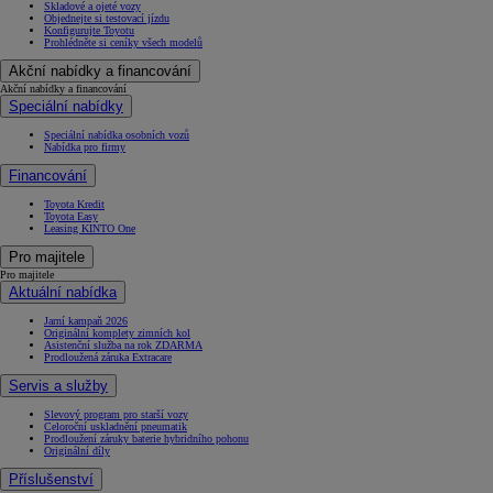
Skladové a ojeté vozy
Objednejte si testovací jízdu
Konfigurujte Toyotu
Prohlédněte si ceníky všech modelů
Akční nabídky a financování
Akční nabídky a financování
Speciální nabídky
Speciální nabídka osobních vozů
Nabídka pro firmy
Financování
Toyota Kredit
Toyota Easy
Leasing KINTO One
Pro majitele
Pro majitele
Aktuální nabídka
Jarní kampaň 2026
Originální komplety zimních kol
Asistenční služba na rok ZDARMA
Prodloužená záruka Extracare
Servis a služby
Slevový program pro starší vozy
Celoroční uskladnění pneumatik
Prodloužení záruky baterie hybridního pohonu
Originální díly
Příslušenství