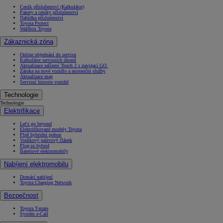
Ceník příslušenství (Kalkulátor)
Pakety a ceníky příslušenství
Nabídka příslušenství
Toyota Protect
Wallbox Toyota
Zákaznická zóna
Online objednání do servisu
Kalkulátor servisních úkonů
Aktualizace zařízení Touch 2 s navigací GO
Záruka na nové vozidlo a asistenční služby
Aktualizace map
Servisní historie vozidel
Technologie
Technologie
Elektrifikace
Let's go beyond
Elektrifikované modely Toyota
Plně hybridní pohon
Vodíkový palivový článek
Plug-in hybrid
Bateriové elektromobily
Nabíjení elektromobilu
Domácí nabíjení
Toyota Charging Network
Bezpečnost
Toyota T-mate
Systém e-Call