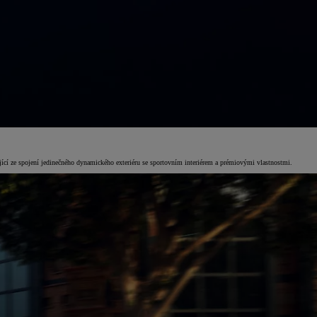
 ze spojení jedinečného dynamického exteriéru se sportovním interiérem a prémiovými vlastnostmi.