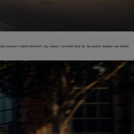
aky karoserie v šedých odstínech*, resp. dekory v provedení černý lak. Ten správný charakter vozu dodává