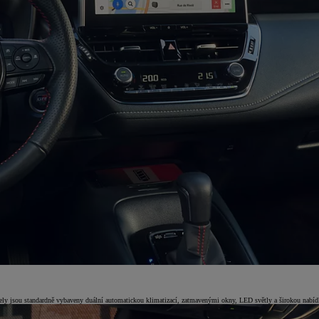
jsou standardně vybaveny duální automatickou klimatizací, zatmavenými okny, LED světly a širokou nabídko