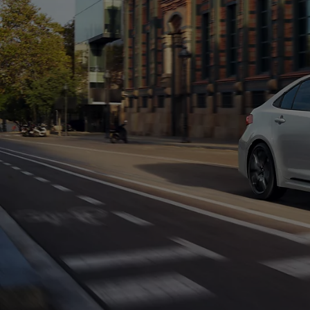
Od
399 000 Kč
s DPH
vč. zvýhodnění
20 000 Kč
a bonusu za výkup
50 000 Kč
Yaris Cross
HYBRID