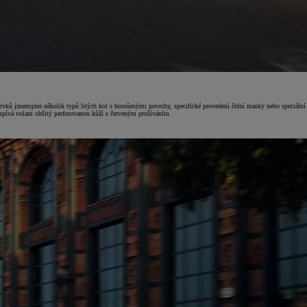
vků jmenujme několik typů litých kol s broušenými povrchy, specifické provedení čelní masky nebo speciální l
pívá volant obšitý perforovanou kůží s červeným prošíváním.