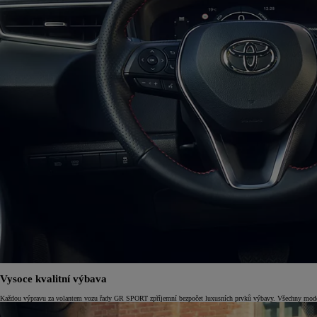
Od
549 000 Kč
s DPH
vč. zvýhodnění
75 000 Kč
Corolla Hatchback
HYBRID
Vysoce kvalitní výbava
Každou výpravu za volantem vozu řady GR SPORT zpříjemní bezpočet luxusních prvků výbavy. Všechny modely 