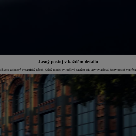
Jasný postoj v každém detailu
u zajímavý dynamický náboj. Každý model byl pečlivě navržen tak, aby vyjadřoval jasný postoj vyplývající