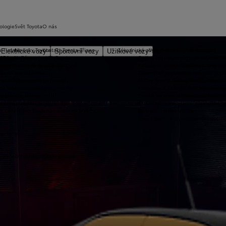
ologie
Svět Toyota
O nás
a T-mate
Novinky Toyota
Kontakt Toyota Třinec
Zákaznická zóna
Vybrat vhodné financování
Technologie pohonu
Motorsport
Elektrické vozy
Sportovní vozy
Užitkové vozy
2026
y Toyota Connected/MyToyota
Kariéra
Online objednání do servisu
Vybrat vhodné financov
Let's go beyond
TOYOT
plety zimních kol
 CarPlay™ a Android Auto™
Výtvarná soutěž Auto Snů
Kalkulátor servisních úkonů
Toyota Kredit
Elektrifikované mo
Mistrov
užba na rok ZDARMA
m e-Call
Lovci Kilometrů
Zákaznický portál Moje Toyota
Toyota Easy
Plně hybridní poh
TOYOT
ruka Extracare
ce u Toyoty
Olympijské partnerství
Služby Toyota Connected/MyToyota
Leasing KINTO One
Vodíkový palivový 
Toyot
né údaje – emise, pneumatiky
Team Toyota
Aktualizace zařízení Touch 2 s navi
Plug-in hybrid
Toyota
m pro starší vozy
metodika měření emisí
Záruka na nové vozidlo a asistenční
Bateriové elektrom
Histor
adnění pneumatik
ní dosutpnosti online služeb
Aktualizace map
Lídr v elektrifiko
GR Spo
y Care – prodloužená záruka na trakční
Servisní historie vozidel
Toyota potvrzení / schválení / dopln
opravny
 velkoobchodní program prodeje