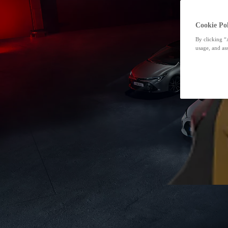
Cookie Pol
By clicking “
usage, and ass