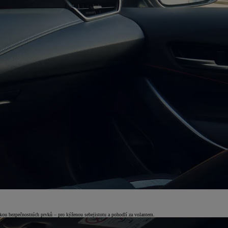
u bezpečnostních prvků – pro kýženou sebejistotu a pohodlí za volantem.