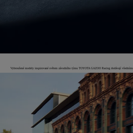
Vybroušené modely inspirované světem závodního týmu TOYOTA GAZOO Racing dodávají všednímu život