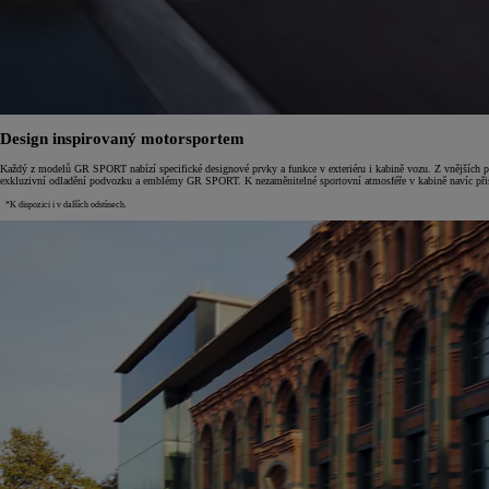
Design inspirovaný motorsportem
Každý z modelů GR SPORT nabízí specifické designové prvky a funkce v exteriéru i kabině vozu. Z vnějších pr
exkluzivní odladění podvozku a emblémy GR SPORT. K nezaměnitelné sportovní atmosféře v kabině navíc přis
*K dispozici i v dalších odstínech.