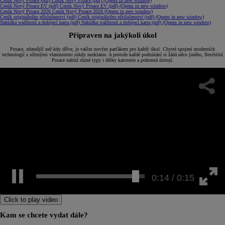
Ceník Nový Proace (pdf)
Ceník Nový Proace (pdf)
(Opens in new window)
Ceník Nový Proace EV (pdf)
Ceník Nový Proace EV (pdf)
(Opens in new window)
Ceník Nový Proace 2026
Ceník Nový Proace 2026
(Opens in new window)
Ceník originálního příslušenství (pdf)
Ceník originálního příslušenství (pdf)
(Opens in new window)
Nabídka wallboxů a dobíjecí karta (pdf)
Nabídka wallboxů a dobíjecí karta (pdf)
(Opens in new window)
Připraven na jakýkoli úkol
Proace, zdatnější než kdy dříve, je vaším novým parťákem pro každý úkol. Chytré spojení moderních
technologií s užitnými vlastnostmi nikdy nezklame. A protože každé podnikání si žádá něco jiného, flexibilní
Proace nabízí různé typy i délky karoserie a pohonná ústrojí.
0:15 / 0:15
Click to play video
Kam se chcete vydat dále?