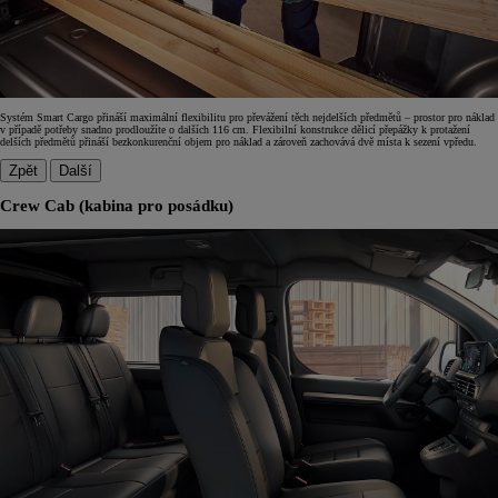
Systém Smart Cargo přináší maximální flexibilitu pro převážení těch nejdelších předmětů – prostor pro náklad
v případě potřeby snadno prodloužíte o dalších 116 cm. Flexibilní konstrukce dělicí přepážky k protažení
delších předmětů přináší bezkonkurenční objem pro náklad a zároveň zachovává dvě místa k sezení vpředu.
Zpět
Další
Crew Cab (kabina pro posádku)