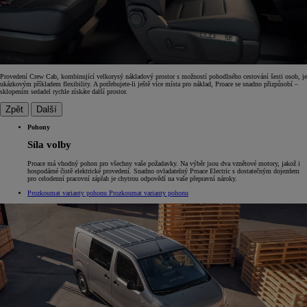
Provedení Crew Cab, kombinující velkorysý nákladový prostor s možností pohodlného cestování šesti osob, je
ukázkovým příkladem flexibility. A potřebujete-li ještě více místa pro náklad, Proace se snadno přizpůsobí –
sklopením sedadel rychle získáte další prostor.
Zpět
Další
Pohony
Síla volby
Proace má vhodný pohon pro všechny vaše požadavky. Na výběr jsou dva vznětové motory, jakož i
hospodárné čistě elektrické provedení. Snadno ovladatelný Proace Electric s dostatečným dojezdem
pro celodenní pracovní zápřah je chytrou odpovědí na vaše přepravní nároky.
Prozkoumat varianty pohonu
Prozkoumat varianty pohonu