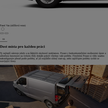
Panel Van (skříňová verze)
xx
Dost místa pro každou práci
Ty nejlepší nástroje nikdy a za žádných okolností nezklamou. Proace s bezkonkurenčními možnostmi úprav a
užitečnou hmotností na vrcholu třídy dokáže pokrýt všechny vaše potřeby. Flexibilní Proace si vždy snadno
nakonfigurujte přesně podle potřeby, ať již rozjíždíte slibný start-up, nebo zajišťujete potřeby rychle se
rozvíjející firmy.