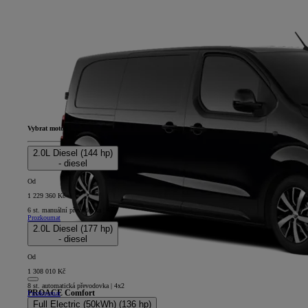
Vybrat motor
2.0L Diesel (144 hp)
- diesel
Od
1 229 360 Kč
6 st. manuální převodovka | 4x2
Prozkoumat
2.0L Diesel (177 hp)
- diesel
Od
1 308 010 Kč
8 st. automatická převodovka | 4x2
PROACE Comfort
Prozkoumat
Full Electric (50kWh) (136 hp)