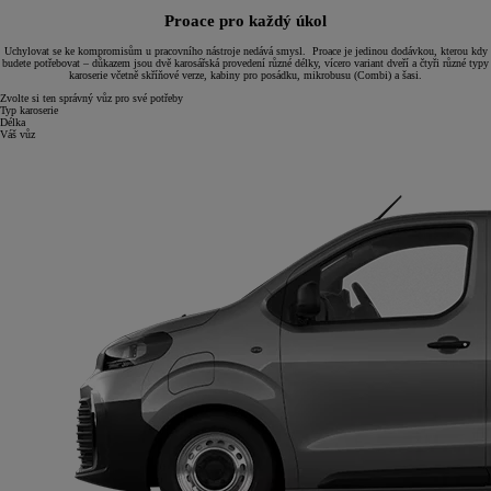
Proace pro každý úkol
Uchylovat se ke kompromisům u pracovního nástroje nedává smysl. Proace je jedinou dodávkou, kterou kdy
budete potřebovat – důkazem jsou dvě karosářská provedení různé délky, vícero variant dveří a čtyři různé typy
karoserie včetně skříňové verze, kabiny pro posádku, mikrobusu (Combi) a šasi.
Zvolte si ten správný vůz pro své potřeby
Typ karoserie
Délka
Váš vůz