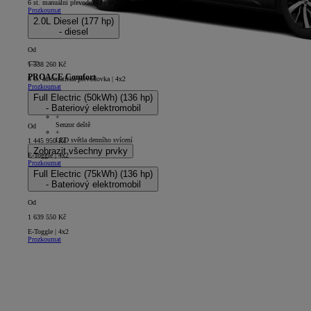
6 st. manuální převodovka | 4x2
Prozkoumat
2.0L Diesel (177 hp)
- diesel
Od
1 338 260 Kč
PROACE Comfort
8 st. automatická převodovka | 4x2
Prozkoumat
5D - Panel Van L2
Full Electric (50kWh) (136 hp)
+
- Bateriový elektromobil
4 reproduktory
+
Senzor deště
Od
+
LED světla denního svícení
1 445 950 Kč
Zobrazit všechny prvky
E-Toggle | 4x2
Prozkoumat
Full Electric (75kWh) (136 hp)
- Bateriový elektromobil
Od
1 639 550 Kč
E-Toggle | 4x2
Prozkoumat