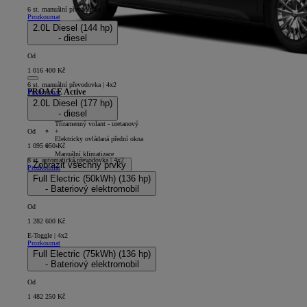
6 st. manuální převodovka | 4x2
Prozkoumat
2.0L Diesel (144 hp)
- diesel
Od
1 016 400 Kč
6 st. manuální převodovka | 4x2
PROACE Active
Prozkoumat
2.0L Diesel (177 hp)
5D - Panel Van L1
- diesel
+
Tříramenný volant - uretanový
+
Od
Elektricky ovládaná přední okna
1 095 050 Kč
+
Manuální klimatizace
8 st. automatická převodovka | 4x2
Zobrazit všechny prvky
Prozkoumat
Full Electric (50kWh) (136 hp)
- Bateriový elektromobil
Od
1 282 600 Kč
E-Toggle | 4x2
Prozkoumat
Full Electric (75kWh) (136 hp)
- Bateriový elektromobil
Od
1 482 250 Kč