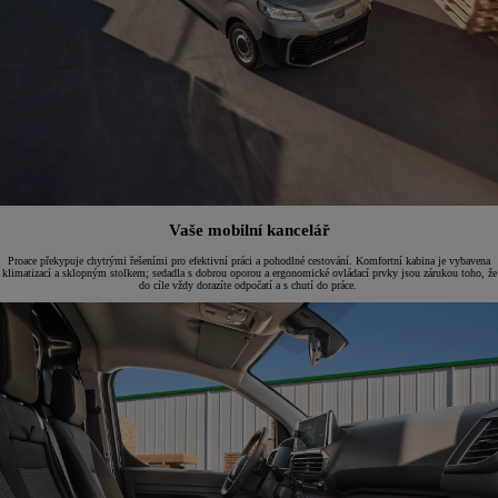
Vaše mobilní kancelář
Proace překypuje chytrými řešeními pro efektivní práci a pohodlné cestování. Komfortní kabina je vybavena
klimatizací a sklopným stolkem; sedadla s dobrou oporou a ergonomické ovládací prvky jsou zárukou toho, že
do cíle vždy dorazíte odpočatí a s chutí do práce.