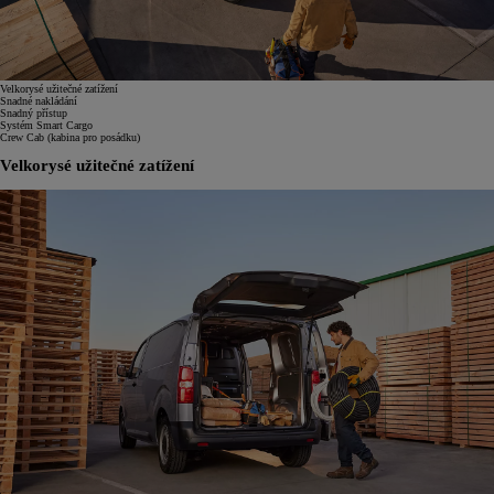
Velkorysé užitečné zatížení
Snadné nakládání
Snadný přístup
Systém Smart Cargo
Crew Cab (kabina pro posádku)
Velkorysé užitečné zatížení