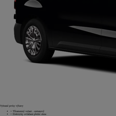
Vybrané prvky výbavy
+
Tříramenný volant - uretanový
+
Elektricky ovládaná přední okna