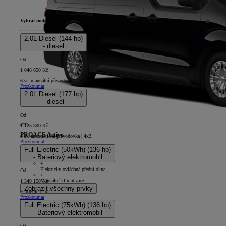
Vybrat motor
2.0L Diesel (144 hp)
- diesel
Od
1 046 650 Kč
6 st. manuální převodovka | 4x2
Prozkoumat
2.0L Diesel (177 hp)
- diesel
Od
1 125 300 Kč
PROACE Active
8 st. automatická převodovka | 4x2
Prozkoumat
5D - Panel Van L2
Full Electric (50kWh) (136 hp)
+
- Bateriový elektromobil
Tříramenný volant - uretanový
+
Elektricky ovládaná přední okna
Od
+
Manuální klimatizace
1 349 150 Kč
Zobrazit všechny prvky
E-Toggle | 4x2
Prozkoumat
Full Electric (75kWh) (136 hp)
- Bateriový elektromobil
Od