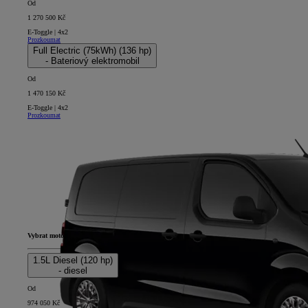
Od
1 270 500 Kč
E-Toggle | 4x2
Prozkoumat
Full Electric (75kWh) (136 hp)
- Bateriový elektromobil
Od
1 470 150 Kč
E-Toggle | 4x2
Prozkoumat
Vybrat motor
1.5L Diesel (120 hp)
- diesel
Od
974 050 Kč