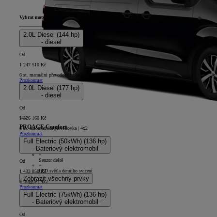
Vybrat motor
2.0L Diesel (144 hp)
- diesel
Od
1 247 510 Kč
6 st. manuální převodovka | 4x2
Prozkoumat
2.0L Diesel (177 hp)
- diesel
Od
1 326 160 Kč
PROACE Comfort
8 st. automatická převodovka | 4x2
Prozkoumat
4D - Panel Van L2
Full Electric (50kWh) (136 hp)
+
- Bateriový elektromobil
4 reproduktory
+
Senzor deště
Od
+
LED světla denního svícení
1 433 850 Kč
Zobrazit všechny prvky
E-Toggle | 4x2
Prozkoumat
Full Electric (75kWh) (136 hp)
- Bateriový elektromobil
Od