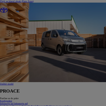
Přejít na hlavní obsah
(Press Enter)
Změnit model
PROACE
Pusťme se do práce
Konfigurátor
Informujte mě
Informujte mě