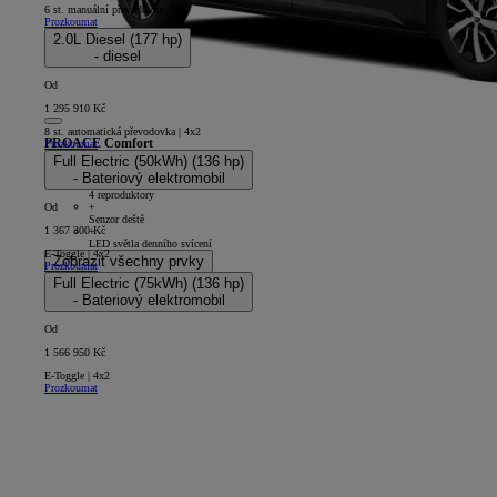
6 st. manuální převodovka | 4x2
Prozkoumat
2.0L Diesel (177 hp)
- diesel
Od
1 295 910 Kč
8 st. automatická převodovka | 4x2
PROACE Comfort
Prozkoumat
Full Electric (50kWh) (136 hp)
4D - Panel Van L1
- Bateriový elektromobil
+
4 reproduktory
+
Od
Senzor deště
1 367 300 Kč
+
LED světla denního svícení
E-Toggle | 4x2
Zobrazit všechny prvky
Prozkoumat
Full Electric (75kWh) (136 hp)
- Bateriový elektromobil
Od
1 566 950 Kč
E-Toggle | 4x2
Prozkoumat