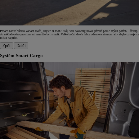
Proace nabízí vícero variant dveří, abyste si mohli svůj van nakonfigurovat přesně podle svých potřeb. Přístup
do nákladového prostoru ani nemůže být snazší. Velké boční dveře lehce odsunete stranou, aby zbylo co nejvíce
místa na práci.
Zpět
Další
Systém Smart Cargo