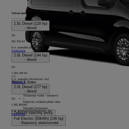
Vybrat motor
1.5L Diesel (120 hp)
- diesel
Od
961 950 Kč
6 st. manuální převodovka | 4x2
Prozkoumat
2.0L Diesel (144 hp)
- diesel
Od
1 004 300 Kč
6 st. manuální převodovka | 4x2
PROACE Active
Prozkoumat
2.0L Diesel (177 hp)
4D - Panel Van L1
- diesel
+
Tříramenný volant - uretanový
+
Od
Elektricky ovládaná přední okna
1 082 950 Kč
+
Manuální klimatizace
8 st. automatická převodovka | 4x2
Zobrazit všechny prvky
Prozkoumat
Full Electric (50kWh) (136 hp)
- Bateriový elektromobil