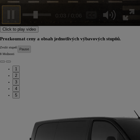
0:05 / 0:06
Click to play video
Prozkoumat ceny a obsah jednotlivých výbavových stupňů.
Zvolit stupeň výbavy
8
Možnosti
1
2
3
4
5