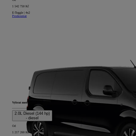
1 542 750 Kč
E-Toggle | 4x2
Prozkoumat
Vybrat motor
2.0L Diesel (144 hp)
- diesel
Od
1 217 260 Kč