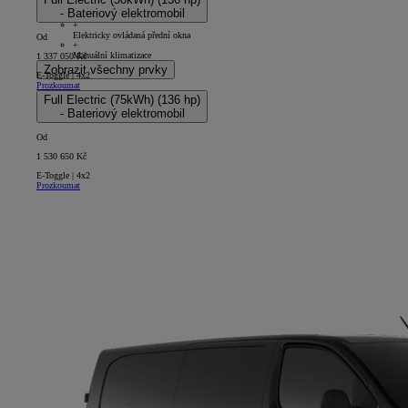
+
- Bateriový elektromobil
Tříramenný volant - uretanový
+
Elektricky ovládaná přední okna
Od
+
Manuální klimatizace
1 337 050 Kč
Zobrazit všechny prvky
E-Toggle | 4x2
Prozkoumat
Full Electric (75kWh) (136 hp)
- Bateriový elektromobil
Od
1 530 650 Kč
E-Toggle | 4x2
Prozkoumat