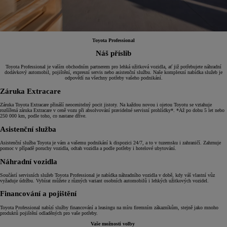
Toyota Professional
Náš příslib
Toyota Professional je vaším obchodním partnerem pro lehká užitková vozidla, ať již potřebujete náhradní
dodávkový automobil, pojištění, expresní servis nebo asistenční službu. Naše komplexní nabídka služeb je
odpovědí na všechny potřeby vašeho podnikání.
Záruka Extracare
Záruka Toyota Extracare přináší neocenitelný pocit jistoty. Na každou novou i ojetou Toyotu se vztahuje
rozšířená záruka Extracare v ceně vozu při absolvování pravidelné servisní prohlídky*. *Až po dobu 5 let nebo
250 000 km, podle toho, co nastane dříve.
Asistenční služba
Asistenční služba Toyota je vám a vašemu podnikání k dispozici 24/7, a to v tuzemsku i zahraničí. Zahrnuje
pomoc v případě poruchy vozidla, odtah vozidla a podle potřeby i hotelové ubytování.
Náhradní vozidla
Součástí servisních služeb Toyota Professional je nabídka náhradního vozidla v době, kdy váš vlastní vůz
vyžaduje údržbu. Vybírat můžete z různých variant osobních automobilů i lehkých užitkových vozidel.
Financování a pojištění
Toyota Professional nabízí služby financování a leasingu na míru firemním zákazníkům, stejně jako mnoho
produktů pojištění odladěných pro vaše potřeby.
Vaše možnosti volby