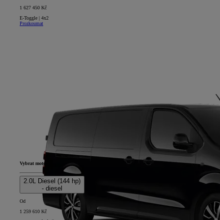
1 627 450 Kč
E-Toggle | 4x2
Prozkoumat
Vybrat motor
2.0L Diesel (144 hp)
- diesel
Od
1 259 610 Kč