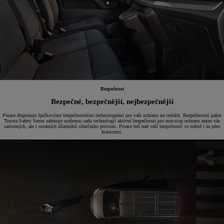
Bezpečnost
Bezpečné, bezpečnější, nejbezpečnější
Proace disponuje špičkovými bezpečnostními technologiemi pro vaši ochranu na cestách. Bezpečnostní paket
Toyota Safety Sense zahrnuje ucelenou sadu technologií aktivní bezpečnosti pro non-stop ochranu nejen vás
samotných, ale i ostatních účastníků silničního provozu. Proace bdí nad vaší bezpečností ve městě i za jeho
hranicemi.