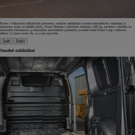
Proace s velkorysým nákladovým prostorem, snadným nakládáním a mnoha karosářskými variantami je
připraveno chopit se každého úkolu. Proace Medium s užitečným zatížením 1400 kg, navržené s ohledem na
maximální všestrannost, je dokonalým univerzálním pracantem; na druhé straně Proace Long s celkovou
délkou 5,3 metru uveze vše, co si jen usmyslíte.
Zpět
Další
Snadné nakládání