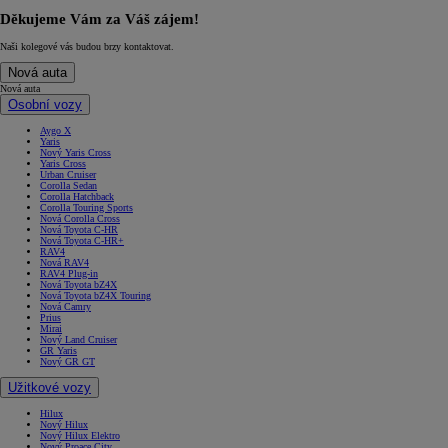
Děkujeme Vám za Váš zájem!
Naši kolegové vás budou brzy kontaktovat.
Nová auta
Nová auta
Osobní vozy
Aygo X
Yaris
Nový Yaris Cross
Yaris Cross
Urban Cruiser
Corolla Sedan
Corolla Hatchback
Corolla Touring Sports
Nová Corolla Cross
Nová Toyota C-HR
Nová Toyota C-HR+
RAV4
Nová RAV4
RAV4 Plug-in
Nová Toyota bZ4X
Nová Toyota bZ4X Touring
Nová Camry
Prius
Mirai
Nový Land Cruiser
GR Yaris
Nový GR GT
Užitkové vozy
Hilux
Nový Hilux
Nový Hilux Elektro
Nový Proace City