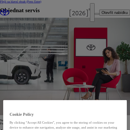
Přejít na hlavní obsah
(Press Enter)
Objednat servis
Otevřít nabídku
Cookie Policy
Neváhejte a kontaktujte nás s vaším požadavkem.
By clicking “Accept All Cookies”, you agree to the storing of cookies on your
Pro snadné objednaní do servisu, využijte referenta zákaznických služeb
+420 257 089 900
.
device to enhance site navigation, analyze site usage, and assist in our marketing