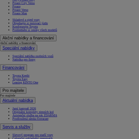
Proace City Verso
Proace
Proace Verso
Proace Max
Skladové a ojeté vozy
Objednejte si testovací jízdu
Konfigurujte Toyotu
Prohlédněte si ceníky všech modelů
Akční nabídky a financování
Akční nabídky a financování
Speciální nabídky
Speciální nabídka osobních vozů
Nabídka pro firmy
Financování
Toyota Kredit
Toyota Easy
Leasing KINTO One
Pro majitele
Pro majitele
Aktuální nabídka
Jarní kampaň 2026
Originální komplety zimních kol
Asistenční služba na rok ZDARMA
Prodloužená záruka Extracare
Servis a služby
Slevový program pro starší vozy
Celoroční uskladnění pneumatik