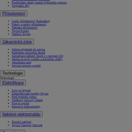
Prodloužení záruky baterie hybridního pohonu
Originální díly
Příslušenství
Ceník příslušenství (Kalkulátor)
Pakety a ceníky příslušenství
Nabídka příslušenství
Toyota Protect
Wallbox Toyota
Zákaznická zóna
Online objednání do servisu
Kalkulátor servisních úkonů
Aktualizace zařízení Touch 2 s navigací GO
Záruka na nové vozidlo a asistenční služby
Aktualizace map
Servisní historie vozidel
Technologie
Technologie
Elektrifikace
Let's go beyond
Elektrifikované modely Toyota
Plně hybridní pohon
Vodíkový palivový článek
Plug-in hybrid
Bateriové elektromobily
Nabíjení elektromobilu
Domácí nabíjení
Toyota Charging Network