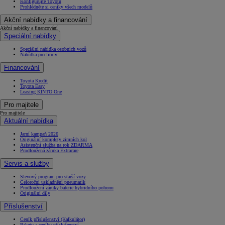
Konfigurujte Toyotu
Prohlédněte si ceníky všech modelů
Akční nabídky a financování
Akční nabídky a financování
Speciální nabídky
Speciální nabídka osobních vozů
Nabídka pro firmy
Financování
Toyota Kredit
Toyota Easy
Leasing KINTO One
Pro majitele
Pro majitele
Aktuální nabídka
Jarní kampaň 2026
Originální komplety zimních kol
Asistenční služba na rok ZDARMA
Prodloužená záruka Extracare
Servis a služby
Slevový program pro starší vozy
Celoroční uskladnění pneumatik
Prodloužení záruky baterie hybridního pohonu
Originální díly
Příslušenství
Ceník příslušenství (Kalkulátor)
Pakety a ceníky příslušenství