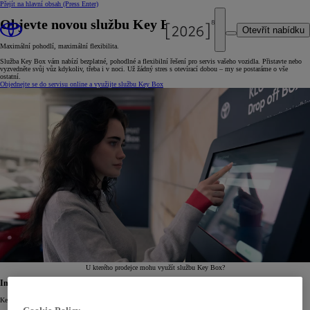
Přejít na hlavní obsah
(Press Enter)
Objevte novou službu Key Box.
Otevřít nabídku
Maximální pohodlí, maximální flexibilita.
Služba Key Box vám nabízí bezplatné, pohodlné a flexibilní řešení pro servis vašeho vozidla. Přistavte nebo
vyzvedněte svůj vůz kdykoliv, třeba i v noci. Už žádný stres s otevírací dobou – my se postaráme o vše
ostatní.
Objednejte se do servisu online a využijte službu Key Box
U kterého prodejce mohu využít službu Key Box?
Inovativní servis
KeyBox je dalším inovativním řešením, které vám nabízí servis Toyota. Využijte i další naše služby: