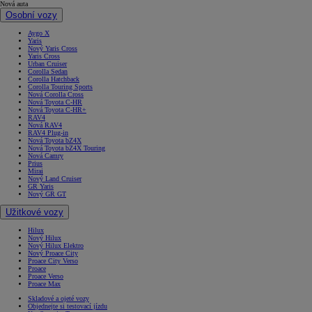
Nová auta
Osobní vozy
Aygo X
Yaris
Nový Yaris Cross
Yaris Cross
Urban Cruiser
Corolla Sedan
Corolla Hatchback
Corolla Touring Sports
Nová Corolla Cross
Nová Toyota C-HR
Nová Toyota C-HR+
RAV4
Nová RAV4
RAV4 Plug-in
Nová Toyota bZ4X
Nová Toyota bZ4X Touring
Nová Camry
Prius
Mirai
Nový Land Cruiser
GR Yaris
Nový GR GT
Užitkové vozy
Hilux
Nový Hilux
Nový Hilux Elektro
Nový Proace City
Proace City Verso
Proace
Proace Verso
Proace Max
Skladové a ojeté vozy
Objednejte si testovací jízdu