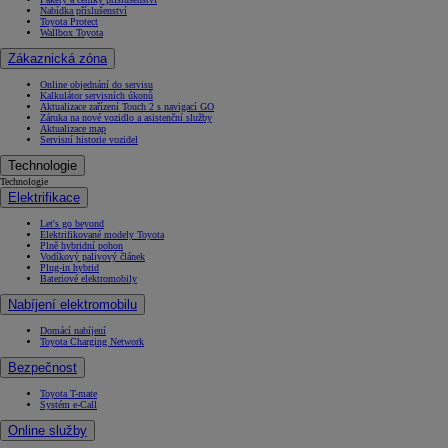
Nabídka příslušenství
Toyota Protect
Wallbox Toyota
Zákaznická zóna
Online objednání do servisu
Kalkulátor servisních úkonů
Aktualizace zařízení Touch 2 s navigací GO
Záruka na nové vozidlo a asistenční služby
Aktualizace map
Servisní historie vozidel
Technologie
Technologie
Elektrifikace
Let's go beyond
Elektrifikované modely Toyota
Plně hybridní pohon
Vodíkový palivový článek
Plug-in hybrid
Bateriové elektromobily
Nabíjení elektromobilu
Domácí nabíjení
Toyota Charging Network
Bezpečnost
Toyota T-mate
Systém e-Call
Online služby